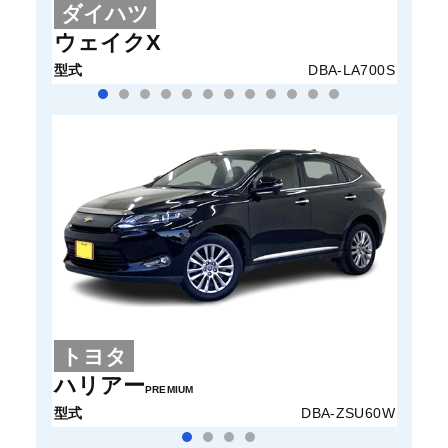
ダイハツ
ホ
ウェイクX
N-B
型式
DBA-LA700S
型式
トヨタ
ト
ハリアー
ヴェ
PREMIUM
型式
DBA-ZSU60W
型式