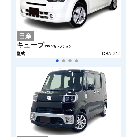
日産
ス
キューブ
パレ
15X Vセレクション
型式
DBA-Z12
型式