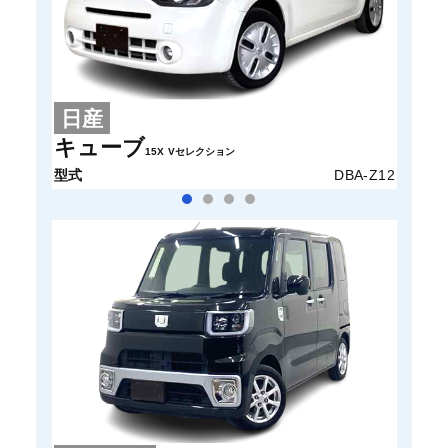
日産
ス
キューブ
パレ
15X Vセレクション
型式
DBA-Z12
型式