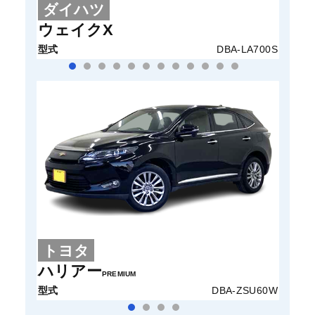
ダイハツ
ホ
ウェイクX
N-B
型式
DBA-LA700S
型式
トヨタ
ト
ハリアー
ヴェ
PREMIUM
型式
DBA-ZSU60W
型式