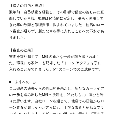
【購入の目的と経緯】
数年前、自己破産を経験し、その影響で借金の苦しみに直
面していたM様。現在は経済的に安定し、長らく使用して
きた車の故障と修理費用に悩まれていました。他店のロー
ン審査が通らず、新たな車を手に入れることへの不安があ
りました。
【審査の結果】
審査を乗り越えて、M様の新たな一歩が踏み出されまし
た。環境にも家計にも配慮した「トヨタ アクア」を手に
入れることができました。5年のローンでのご成約です。
■ 未来への一歩
自己破産の過去からの再出発を果たし、新たなカーライフ
の一歩を踏み出したM様の決断を、私たちも共に喜びと誇
りに思います。自社ローンを通じて、他店での経験からロ
ーン審査が難しかった方々にも、丁寧な審査と多様なプラ
ンで力になります。モビローンの魅力は、安心して車を手