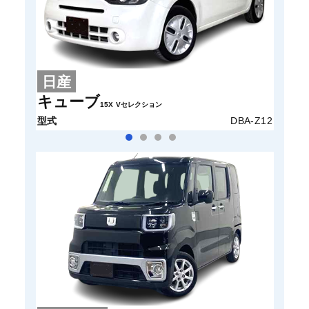
日産
ス
キューブ
パレ
15X Vセレクション
型式
DBA-Z12
型式