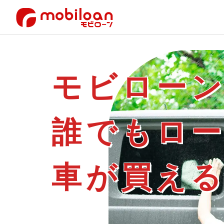
モビロー
誰でもロ
車が買え