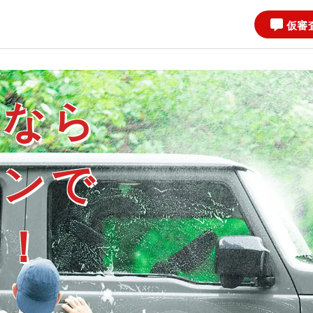
仮審
ンなら
ーンで
る！