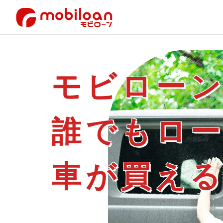
モビロー
誰でもロ
車が買え