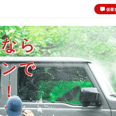
仮審
ンなら
ーンで
る！