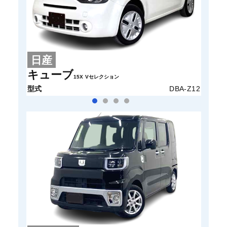
日産
ス
キューブ
パレ
15X Vセレクション
型式
DBA-Z12
型式