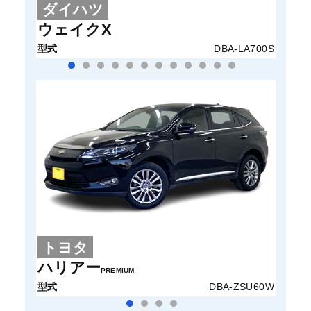
ダイハツ
ホ
ウェイクX
N-B
型式
DBA-LA700S
型式
トヨタ
ト
ハリアー
ヴェ
PREMIUM
型式
DBA-ZSU60W
型式